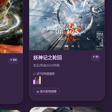
妖神记之轮回
⭐ 91
⭐ 84
玄幻/热血
2025
中国
📈 近7日热度趋势
📖 展开剧情摘要
📜 完整剧情
天才妖灵师聂离重生回到少年时代，誓要逆转
十年后收到
前世悲剧，组建最强妖灵师团，对抗黑暗公
最终用宽容