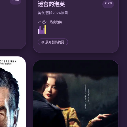
迷宫的泡芙
⭐ 79
美食/冒险
2024
法国
📈 近7日热度趋势
📖 展开剧情摘要
📜 完整剧情
船捡到一只
甜品师玛丽误入异次元迷宫，每层都有不同的
明的记忆载
食材怪物。她用烘焙魔法战胜敌人，收集传说
真相，并拯
食谱，最终成为「跨维度甜品王」，让世界充
满甜蜜。
莉·沃格;
🎙️ 声优/团队：
声优: 艾莉森·布莱, 本·迪斯金;
Folimage