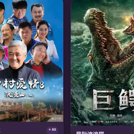
姓王肃清朝堂奸佞，最终成为女摄
治愈友谊，重拾真挚羁绊。
家国太平。
🎙️ 声优/团队：
声优: 林美秀, 宋昱
：
声优: 季冠霖, 姜广涛; 阅文动画
室
车
⭐ 89