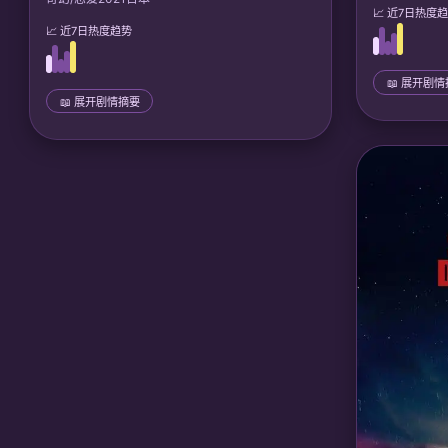
📈 近7日热度
📈 近7日热度趋势
📖 展开剧
📖 展开剧情摘要
📜 完整剧情
废材小姐楚
📜 完整剧情
世战神记忆
大学生晃一被召唤到泰坦巨人界，成为王子凯
神界平定五
乌斯的新娘。从文化冲突到相互守护，两人携
手对抗保守派篡位阴谋，建立巨人-人类共存桥
🎙️ 声优/团队
梁，最终缔结超越种族的真爱。
🎙️ 声优/团队：
声优: 小野友树, 花泽香菜; 彗星
社