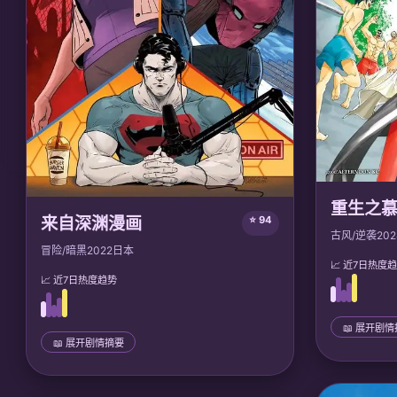
重生之
来自深渊漫画
⭐ 94
古风/逆袭
202
冒险/暗黑
2022
日本
📈 近7日热度
📈 近7日热度趋势
📖 展开剧
📖 展开剧情摘要
📜 完整剧情
📜 完整剧情
相府嫡女慕
在一个巨大的深渊「阿比斯」中，少女莉可和
生回到十五