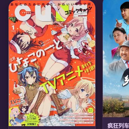
机器人雷古踏上寻找母亲之旅。深渊每一层都
运，联合异
有奇异的生态系统和诅咒，人类无法从深层返
政王，守护
回。他们逐渐发现深渊底部隐藏着古代文明的
灭世兵器与人类起源真相。
🎙️ 声优/团队
🎙️ 声优/团队：
声优: 富田美忧, 伊濑茉莉也; 制
作: Kinema Citrus
疯狂列