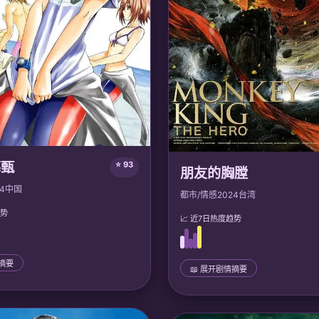
慕甄
⭐ 93
朋友的胸膛
4
中国
都市/情感
2024
台湾
趋势
📈 近7日热度趋势
情摘要
📖 展开剧情摘要
📜 完整剧情
甄前世被庶妹陷害至满门抄斩，重
五位挚友因毕业时的背叛而决裂，
岁及笄礼。她凭借前世记忆逆转命
神秘邀请函重聚。直面当年伤痛，