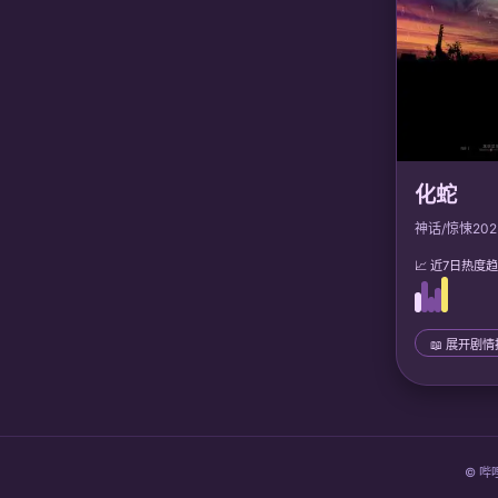
化蛇
神话/惊悚
202
📈 近7日热度
📖 展开剧
📜 完整剧情
© 哔