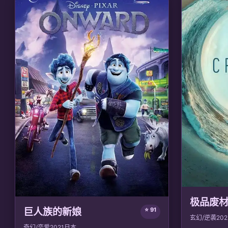
意识维度跃迁的新纪元。
🎙️ 声优/团队：
声优: 阿杰, 山新; 制作: 好传动
画
极品废
巨人族的新娘
⭐ 91
玄幻/逆袭
202
奇幻/恋爱
2021
日本