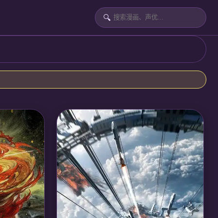
🔍
魄，为救奶
力，揭开十
衡阴阳两
 玄机科技