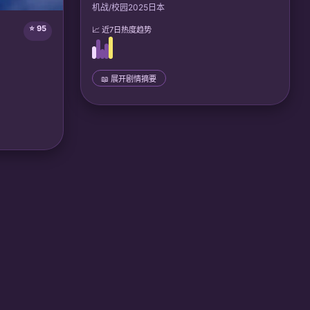
机战/校园
2025
日本
⭐ 95
📈 近7日热度趋势
📖 展开剧情摘要
📜 完整剧情
少年赤羽雷真带着自动人偶夜夜参加机巧魔导
大会，誓为妹妹复仇。揭露学院阴谋后，他与
伙伴们阻止禁忌技术暴走，守护人偶与人类的
共存未来。
己体内植入的
须对抗巨型企
🎙️ 声优/团队：
声优: 原田瞳, 高桥智秋; Lerche
机械的边
CDPR合作