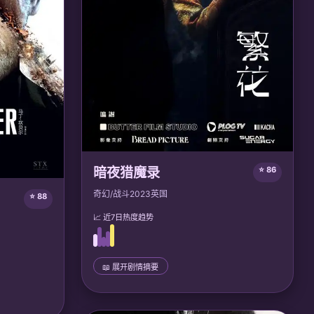
暗夜猎魔录
⭐ 86
奇幻/战斗
2023
英国
⭐ 88
📈 近7日热度趋势
📖 展开剧情摘要
📜 完整剧情
吸血鬼猎人亚伯拉罕继承圣鞭，在维多利亚时
代的伦敦追猎德古拉后裔。他逐渐发现黑暗议