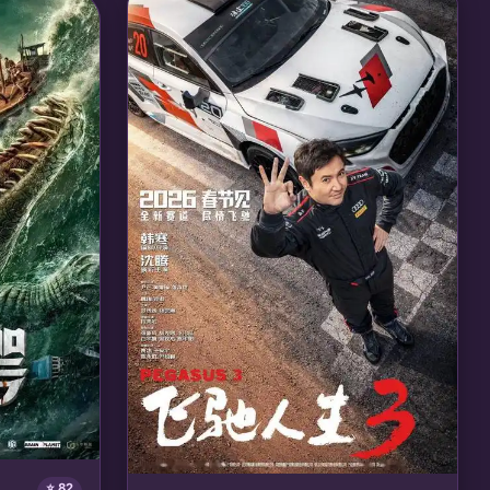
会，最终踏足神域，成为万界共主。
🎙️ 声优/团队：
声优: 沈达威, 醋醋; 美影动画
璁; 大猫工作
⭐ 82