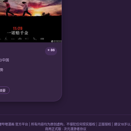
⭐ 86
3
中国
趋势
情摘要
哩哔哩漫画 官方平台 | 所有内容均为原创虚构，不侵犯任何现实版权 | 正版授权 | 建议18岁
商用正式版 · 次元漫游者协议