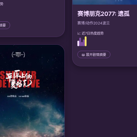
趋势
赛博朋克2077: 遗孤
赛博/动作
2024
波兰
情摘要
📈 近7日热度趋势
瑶觉醒混沌灵根，遭暗算后觉醒前
，逆袭家族，收复凶兽，最终飞升
域浩劫，成为万古第一女帝。
📖 展开剧情摘要
：
声优: 张喆, 赵毅; 福煦影视
📜 完整剧情
夜之城底层改造人遗孤V，发现自
芯片藏有超级AI「阿尔特」。V必
业，成为新传奇，重新定义人性与
界。
🎙️ 声优/团队：
声优: 张琦, 吴磊; 