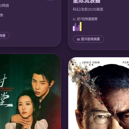
星际流浪猫
3
韩国
科幻/治愈
2025
美国
趋势
📈 近7日热度趋势
情摘要
📖 展开剧情摘要
📜 完整剧情
一列永恒疾驰的列车，底层反抗军
太空垃圾清道夫艾利克斯在废弃飞
为活体AI。主角工程师带领群众
会说话的猫，猫咪实为外星远古文
枢，解放所有乘客，在废墟上建立
体。他们一起穿越星云，揭露宇宙
。
救濒临灭绝的星际种族。
：
声优: 金善惠, 李浩林; studio
🎙️ 声优/团队：
声优: 马特·默瑟, 凯
Titmouse