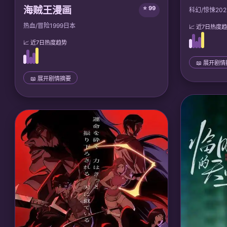
海贼王漫画
⭐ 99
科幻/惊悚
202
热血/冒险
1999
日本
📈 近7日热度
📈 近7日热度趋势
📖 展开剧
📜 完整剧情
📖 展开剧情摘要
末世废土中
📜 完整剧情
发现列车核心
少年路飞误食橡胶恶魔果实，为成为海贼王与
炸毁控制中
伙伴们在大海贼时代冒险，对抗四皇和世界政
新文明秩序
府，最终揭秘消失的100年历史和古代兵器的真
相，并实现全员自由梦想。
🎙️ 声优/团队
Mir
🎙️ 声优/团队：
声优: 田中真弓, 中井和哉; 东映
动画