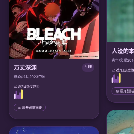
人渣的
青年/恋爱
201
万丈深渊
⭐ 88
📈 近7日热度
悬疑/科幻
2023
中国
📈 近7日热度趋势
📖 展开剧
📜 完整剧情
花火和麦互
📖 展开剧情摘要
经历了嫉妒
依赖，勇敢
📜 完整剧情
地质学家林渡坠入地心深渊，发现深渊是活体
🎙️ 声优/团队
思维聚合体，能具象化人类恐惧。林渡利用心
Lerche
理学反制，最终与深渊意识共生，开启了人类