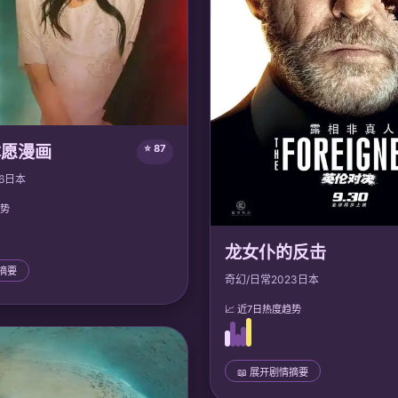
本愿漫画
⭐ 87
6
日本
趋势
龙女仆的反击
情摘要
奇幻/日常
2023
日本
📈 近7日热度趋势
为「契约恋人」，各自单恋他人。
与迷茫后，他们最终懂得真爱不是
告别虚假关系，踏上独立人生。
📖 展开剧情摘要
：
声优: 安济知佳, 岛崎信长;
📜 完整剧情