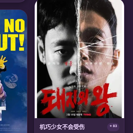
会与人类贵族的勾结，最终推翻黑暗王朝，迎
界纷争，来
来人类黎明。
类伙伴共同
的和谐共
🎙️ 声优/团队：
声优: 大冢明夫, 泽城美雪;
Powerhouse
智和; 京都动
机巧少女不会受伤
⭐ 83