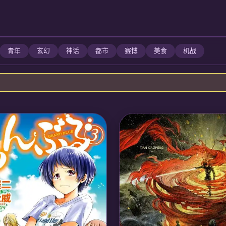
青年
玄幻
神话
都市
赛博
美食
机战
苗疆少女阿依体内封印上古化蛇魂
奶参与驭兽师争斗。她掌控化蛇之
二凶兽封印，最终成为人兽共主平
界。
🎙️ 声优/团队：
声优: 陶典, 吴磊;