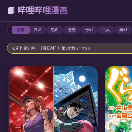
📘 哔哩哔哩漫画
全部
冒险
热血
悬疑
奇幻
古风
科幻
⏰
新作倒计时 · 《疯狂列车》第38话
02:14:26