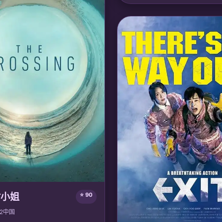
活了千年的龙族女仆托尔厌倦了神
到人间成为一家咖啡店店员，与人
对抗龙族激进派，最终实现龙与人
处。
🎙️ 声优/团队：
声优: 上坂堇, 杉田
画
材小姐
⭐ 90
2
中国