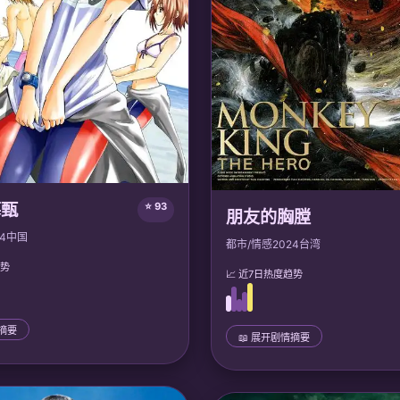
慕甄
⭐ 93
朋友的胸膛
4
中国
都市/情感
2024
台湾
趋势
📈 近7日热度趋势
情摘要
📖 展开剧情摘要
📜 完整剧情
甄前世被庶妹陷害至满门抄斩，重
五位挚友因毕业时的背叛而决裂，
岁及笄礼。她凭借前世记忆逆转命
神秘邀请函重聚。直面当年伤痛，