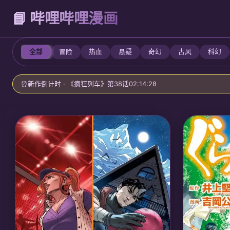
📘 哔哩哔哩漫画
全部
冒险
热血
悬疑
奇幻
古风
科幻
⏰
新作倒计时 · 《疯狂列车》第38话
02:14:26