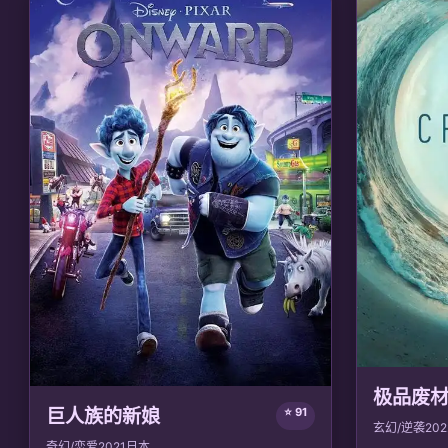
意识维度跃迁的新纪元。
🎙️ 声优/团队：
声优: 阿杰, 山新; 制作: 好传动
画
极品废
巨人族的新娘
⭐ 91
玄幻/逆袭
202
奇幻/恋爱
2021
日本