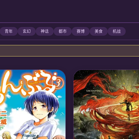
青年
玄幻
神话
都市
赛博
美食
机战
苗疆少女阿依体内封印上古化蛇魂
奶参与驭兽师争斗。她掌控化蛇之
二凶兽封印，最终成为人兽共主平
界。
🎙️ 声优/团队：
声优: 陶典, 吴磊;