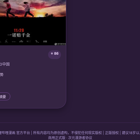
⭐ 86
3
中国
趋势
情摘要
哩哔哩漫画 官方平台 | 所有内容均为原创虚构，不侵犯任何现实版权 | 正版授权 | 建议18岁
商用正式版 · 次元漫游者协议