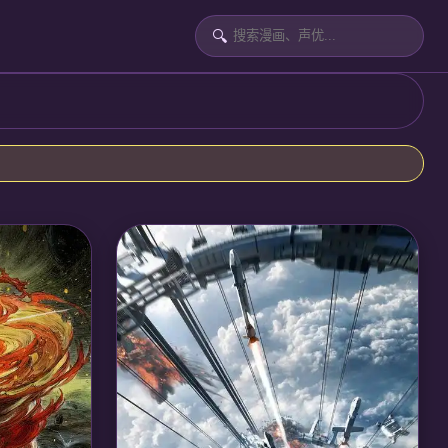
🔍
魄，为救奶
力，揭开十
衡阴阳两
 玄机科技