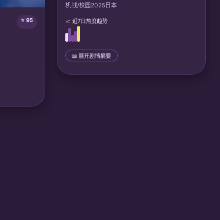
机战/校园
2025
日本
⭐ 95
📈 近7日热度趋势
📖 展开剧情摘要
📜 完整剧情
少年赤羽雷真带着自动人偶夜夜参加机巧魔导
大会，誓为妹妹复仇。揭露学院阴谋后，他与
伙伴们阻止禁忌技术暴走，守护人偶与人类的
共存未来。
己体内植入的
须对抗巨型企
🎙️ 声优/团队：
声优: 原田瞳, 高桥智秋; Lerche
机械的边
CDPR合作