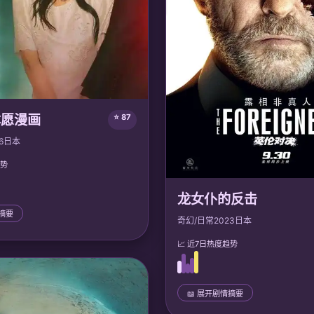
本愿漫画
⭐ 87
6
日本
趋势
龙女仆的反击
情摘要
奇幻/日常
2023
日本
📈 近7日热度趋势
为「契约恋人」，各自单恋他人。
与迷茫后，他们最终懂得真爱不是
告别虚假关系，踏上独立人生。
📖 展开剧情摘要
：
声优: 安济知佳, 岛崎信长;
📜 完整剧情