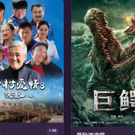
姓王肃清朝堂奸佞，最终成为女摄
治愈友谊，重拾真挚羁绊。
家国太平。
🎙️ 声优/团队：
声优: 林美秀, 宋昱
：
声优: 季冠霖, 姜广涛; 阅文动画
室
车
⭐ 89