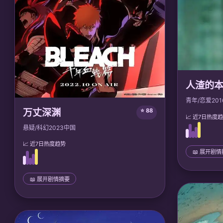
人渣的
青年/恋爱
201
万丈深渊
⭐ 88
📈 近7日热度
悬疑/科幻
2023
中国
📈 近7日热度趋势
📖 展开剧
📜 完整剧情
花火和麦互
📖 展开剧情摘要
经历了嫉妒
依赖，勇敢
📜 完整剧情
地质学家林渡坠入地心深渊，发现深渊是活体
🎙️ 声优/团队
思维聚合体，能具象化人类恐惧。林渡利用心
Lerche
理学反制，最终与深渊意识共生，开启了人类