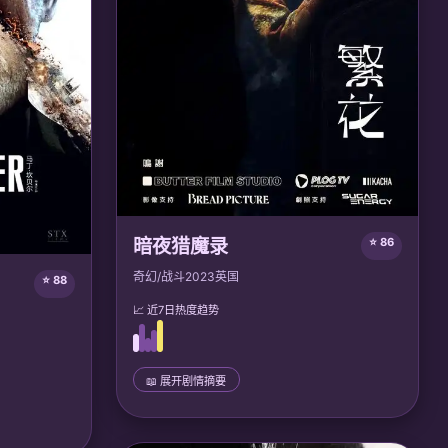
暗夜猎魔录
⭐ 86
奇幻/战斗
2023
英国
⭐ 88
📈 近7日热度趋势
📖 展开剧情摘要
📜 完整剧情
吸血鬼猎人亚伯拉罕继承圣鞭，在维多利亚时
代的伦敦追猎德古拉后裔。他逐渐发现黑暗议