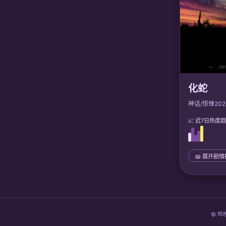
化蛇
神话/惊悚
202
📈 近7日热度
📖 展开剧
📜 完整剧情
© 哔