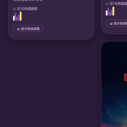
📈 近7日热度
📈 近7日热度趋势
📖 展开剧
📖 展开剧情摘要
📜 完整剧情
废材小姐楚
📜 完整剧情
世战神记忆
大学生晃一被召唤到泰坦巨人界，成为王子凯
神界平定五
乌斯的新娘。从文化冲突到相互守护，两人携
手对抗保守派篡位阴谋，建立巨人-人类共存桥
🎙️ 声优/团队
梁，最终缔结超越种族的真爱。
🎙️ 声优/团队：
声优: 小野友树, 花泽香菜; 彗星
社