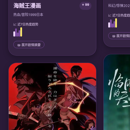
海贼王漫画
⭐ 99
科幻/惊悚
202
热血/冒险
1999
日本
📈 近7日热度
📈 近7日热度趋势
📖 展开剧
📜 完整剧情
📖 展开剧情摘要
末世废土中
📜 完整剧情
发现列车核心
少年路飞误食橡胶恶魔果实，为成为海贼王与
炸毁控制中
伙伴们在大海贼时代冒险，对抗四皇和世界政
新文明秩序
府，最终揭秘消失的100年历史和古代兵器的真
相，并实现全员自由梦想。
🎙️ 声优/团队
Mir
🎙️ 声优/团队：
声优: 田中真弓, 中井和哉; 东映
动画