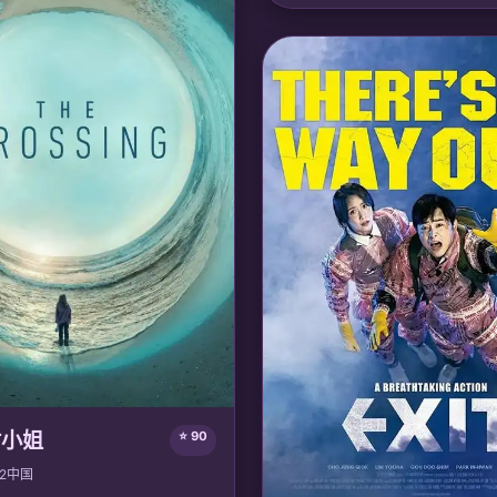
活了千年的龙族女仆托尔厌倦了神
到人间成为一家咖啡店店员，与人
对抗龙族激进派，最终实现龙与人
处。
🎙️ 声优/团队：
声优: 上坂堇, 杉田
画
材小姐
⭐ 90
2
中国