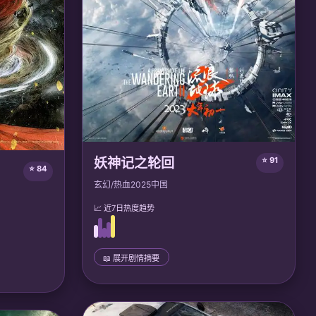
妖神记之轮回
⭐ 91
⭐ 84
玄幻/热血
2025
中国
📈 近7日热度趋势
📖 展开剧情摘要
📜 完整剧情
天才妖灵师聂离重生回到少年时代，誓要逆转
十年后收到
前世悲剧，组建最强妖灵师团，对抗黑暗公
最终用宽容