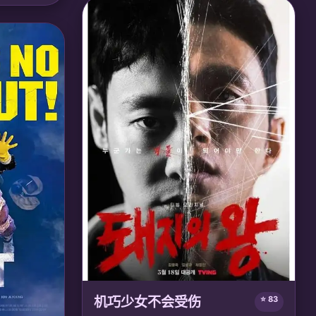
会与人类贵族的勾结，最终推翻黑暗王朝，迎
界纷争，来
来人类黎明。
类伙伴共同
的和谐共
🎙️ 声优/团队：
声优: 大冢明夫, 泽城美雪;
Powerhouse
智和; 京都动
机巧少女不会受伤
⭐ 83