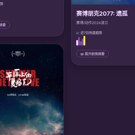
趋势
赛博朋克2077: 遗孤
赛博/动作
2024
波兰
情摘要
📈 近7日热度趋势
瑶觉醒混沌灵根，遭暗算后觉醒前
，逆袭家族，收复凶兽，最终飞升
域浩劫，成为万古第一女帝。
📖 展开剧情摘要
：
声优: 张喆, 赵毅; 福煦影视
📜 完整剧情
夜之城底层改造人遗孤V，发现自
芯片藏有超级AI「阿尔特」。V必
业，成为新传奇，重新定义人性与
界。
🎙️ 声优/团队：
声优: 张琦, 吴磊; 