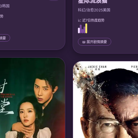
星际流浪猫
3
韩国
科幻/治愈
2025
美国
趋势
📈 近7日热度趋势
情摘要
📖 展开剧情摘要
📜 完整剧情
一列永恒疾驰的列车，底层反抗军
太空垃圾清道夫艾利克斯在废弃飞
为活体AI。主角工程师带领群众
会说话的猫，猫咪实为外星远古文
枢，解放所有乘客，在废墟上建立
体。他们一起穿越星云，揭露宇宙
。
救濒临灭绝的星际种族。
：
声优: 金善惠, 李浩林; studio
🎙️ 声优/团队：
声优: 马特·默瑟, 凯
Titmouse