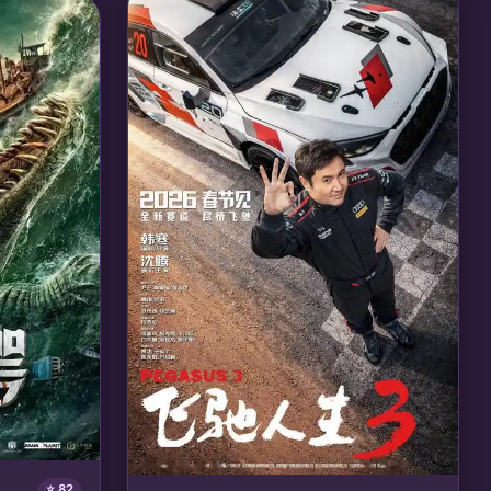
会，最终踏足神域，成为万界共主。
🎙️ 声优/团队：
声优: 沈达威, 醋醋; 美影动画
璁; 大猫工作
⭐ 82