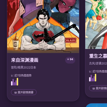
重生之
来自深渊漫画
⭐ 94
古风/逆袭
202
冒险/暗黑
2022
日本
📈 近7日热度
📈 近7日热度趋势
📖 展开剧
📖 展开剧情摘要
📜 完整剧情
📜 完整剧情
相府嫡女慕
在一个巨大的深渊「阿比斯」中，少女莉可和
生回到十五