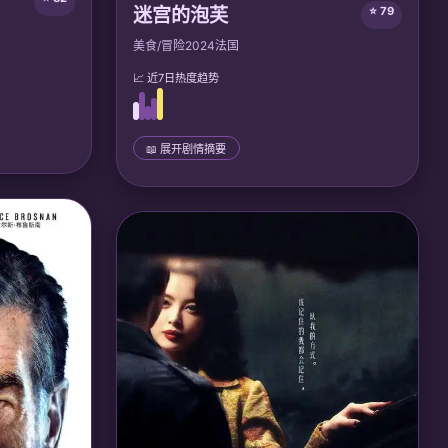
迷宫的泡芙
⭐ 79
美食/冒险
2024
法国
📈 近7日热度趋势
📖 展开剧情摘要
📜 完整剧情
船捡到一只
甜品师玛丽误入异次元迷宫，每层都有不同的
明的记忆载
食材怪物。她用烘焙魔法战胜敌人，收集传说
真相，并拯
食谱，最终成为「跨维度甜品王」，让世界充
满甜蜜。
莉·沃格;
🎙️ 声优/团队：
声优: 艾莉森·布莱, 本·迪斯金;
Folimage