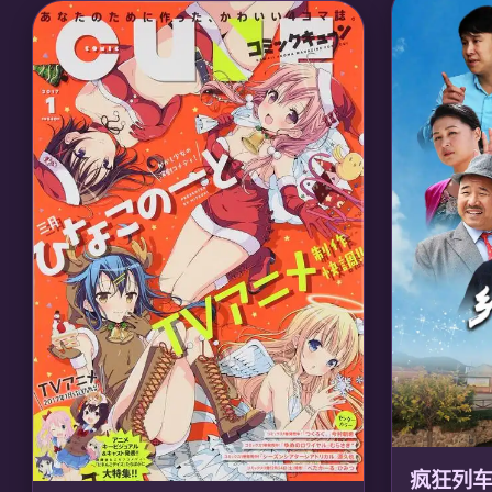
机器人雷古踏上寻找母亲之旅。深渊每一层都
运，联合异
有奇异的生态系统和诅咒，人类无法从深层返
政王，守护
回。他们逐渐发现深渊底部隐藏着古代文明的
灭世兵器与人类起源真相。
🎙️ 声优/团队
🎙️ 声优/团队：
声优: 富田美忧, 伊濑茉莉也; 制
作: Kinema Citrus
疯狂列